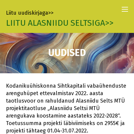
Liitu uudiskirjaga>>
LIITU ALASNIIDU SELTSIGA>>
UUDISED
Kodanikuühiskonna Sihtkapitali vabaühenduste
arenguhüpet ettevalmistav 2022. aasta
taotlusvoor on rahuldanud Alasniidu Selts MTÜ
projektitaotluse „Alasniidu Seltsi MTÜ
arengukava koostamine aastateks 2022-2028“.
Toetussumma projekti läbiviimiseks on 2955€ ja
projekti tähtaeg 01.04-31.07.2022.