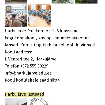
Harkujärve Põhikool on 1.-6 klassiline
kogukonnakool, kus õpivad meie piirkonna
lapsed. Koolis tegutseb ka eelkool, huviringid.
Kooli aadress:
J. Venteri tee 2, Harkujärve
Telefon +
372 555 30229
info@harkujarve.edu.ee
Kooli kodulehele saad siit>>
Harkujärve lasteaed