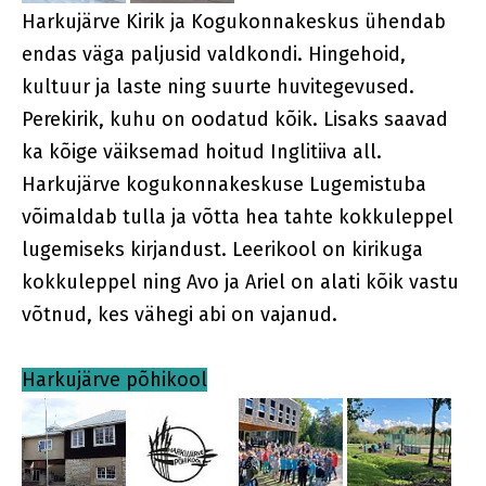
Harkujärve Kirik ja Kogukonnakeskus ühendab
endas väga paljusid valdkondi. Hingehoid,
kultuur ja laste ning suurte huvitegevused.
Perekirik, kuhu on oodatud kõik. Lisaks saavad
ka kõige väiksemad hoitud Inglitiiva all.
Harkujärve kogukonnakeskuse Lugemistuba
võimaldab tulla ja võtta hea tahte kokkuleppel
lugemiseks kirjandust. Leerikool on kirikuga
kokkuleppel ning Avo ja Ariel on alati kõik vastu
võtnud, kes vähegi abi on vajanud.
Harkujärve põhikool