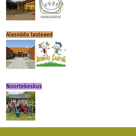
Alasniidu lasteaed
Noortekeskus