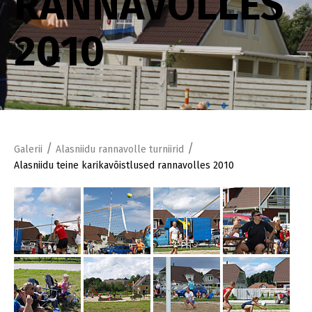
RANNAVOLLES
2010
/
/
Galerii
Alasniidu rannavolle turniirid
Alasniidu teine karikavõistlused rannavolles 2010