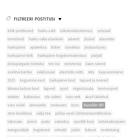
FILTREERI POSTITUSI
Kõik postitused
harku vald
Isikuhooldusteenus
sotsiaal
tervishoid
harku valla elanikele
advent
jõulud
alasniidu
harkujärve
apametsa
tiskre
sündmus
jõuluootuses
harkujärve kirik
harkujärve kogukonnakeskus
pärjad
jõulupärgade töötuba
tee ise
meisterda
kaire raiend
evelina barške
välijõusaal
alasniidu selts
mtü
kaasaveelarve
2025
koguonna eest
harkujärve kool
lapsed ja noored
liikuma kutsuv kool
lapsed
sport
virgestusala
tervisesport
elekter
katkestus
ole valmis
varu vett
akud täidetud
varu sööki
akuraadio
toiduvaru
buss
bussiliin 181
otse kesklinna
välja tee
põhja-eesti ühistranspordikeskus
tabasalu
Jüriöö
jooks
vabadus
sportlik kool
lastekaitsepäev
mänguväljak
kogukond
veloabi
jäätis
batuut
noolemäng