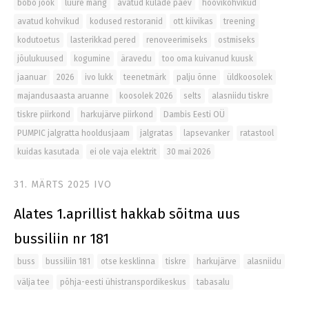
bobo jook
luure mäng
avatud külade päev
hoovikohvikud
avatud kohvikud
kodused restoranid
ott kiivikas
treening
kodutoetus
lasterikkad pered
renoveerimiseks
ostmiseks
jõulukuused
kogumine
äravedu
too oma kuivanud kuusk
jaanuar
2026
ivo lukk
teenetmärk
palju õnne
üldkoosolek
majandusaasta aruanne
koosolek 2026
selts
alasniidu tiskre
tiskre piirkond
harkujärve piirkond
Dambis Eesti OÜ
PUMPIC jalgratta hooldusjaam
jalgratas
lapsevanker
ratastool
kuidas kasutada
ei ole vaja elektrit
30 mai 2026
31. MÄRTS 2025
IVO
Alates 1.aprillist hakkab sõitma uus
bussiliin nr 181
buss
bussiliin 181
otse kesklinna
tiskre
harkujärve
alasniidu
välja tee
põhja-eesti ühistranspordikeskus
tabasalu