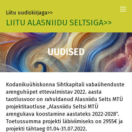
Liitu uudiskirjaga>>
LIITU ALASNIIDU SELTSIGA>>
UUDISED
Kodanikuühiskonna Sihtkapitali vabaühenduste
arenguhüpet ettevalmistav 2022. aasta
taotlusvoor on rahuldanud Alasniidu Selts MTÜ
projektitaotluse „Alasniidu Seltsi MTÜ
arengukava koostamine aastateks 2022-2028“.
Toetussumma projekti läbiviimiseks on 2955€ ja
projekti tähtaeg 01.04-31.07.2022.