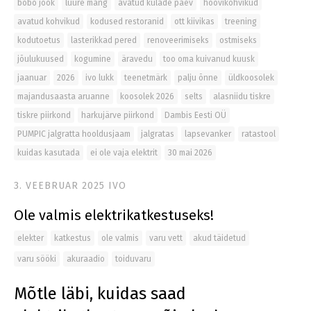
bobo jook
luure mäng
avatud külade päev
hoovikohvikud
avatud kohvikud
kodused restoranid
ott kiivikas
treening
kodutoetus
lasterikkad pered
renoveerimiseks
ostmiseks
jõulukuused
kogumine
äravedu
too oma kuivanud kuusk
jaanuar
2026
ivo lukk
teenetmärk
palju õnne
üldkoosolek
majandusaasta aruanne
koosolek 2026
selts
alasniidu tiskre
tiskre piirkond
harkujärve piirkond
Dambis Eesti OÜ
PUMPIC jalgratta hooldusjaam
jalgratas
lapsevanker
ratastool
kuidas kasutada
ei ole vaja elektrit
30 mai 2026
3. VEEBRUAR 2025
IVO
Ole valmis elektrikatkestuseks!
elekter
katkestus
ole valmis
varu vett
akud täidetud
varu sööki
akuraadio
toiduvaru
Mõtle läbi, kuidas saad