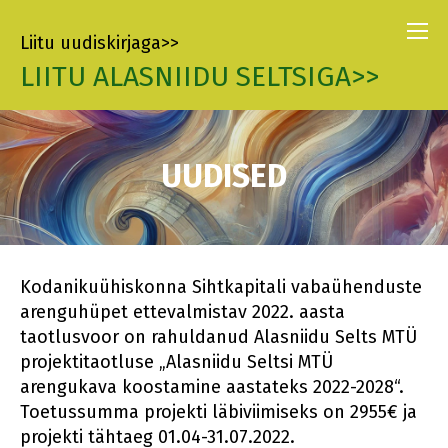
Liitu uudiskirjaga>>
LIITU ALASNIIDU SELTSIGA>>
UUDISED
Kodanikuühiskonna Sihtkapitali vabaühenduste
arenguhüpet ettevalmistav 2022. aasta
taotlusvoor on rahuldanud Alasniidu Selts MTÜ
projektitaotluse „Alasniidu Seltsi MTÜ
arengukava koostamine aastateks 2022-2028“.
Toetussumma projekti läbiviimiseks on 2955€ ja
projekti tähtaeg 01.04-31.07.2022.