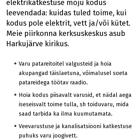
elektrikatkestuse mõju kodus
leevendada: kuidas tuled toime, kui
kodus pole elektrit, vett ja/või kütet.
Meie piirkonna kerksuskeskus asub
Harkujärve kirikus.
Varu patareitoitel valgusteid ja hoia
akupangad täislaetuna, võimalusel soeta
patareidega töötav raadio.
Hoia kodus piisavalt varusid, et nädal aega
iseseisvalt toime tulla, sh toiduvaru, mida
saad tarbida ka ilma kuumutamata.
Veevarustuse ja kanalisatsiooni katkestuse
puhuks varu joogivett.