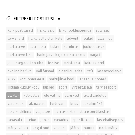
FILTREERI POSTITUSI
Kõik postitused
harku vald
Isikuhooldusteenus
sotsiaal
tervishoid
harku valla elanikele
advent
jõulud
alasniidu
harkujärve
apametsa
tiskre
sündmus
jõuluootuses
harkujärve kirik
harkujärve kogukonnakeskus
pärjad
jõulupärgade töötuba
tee ise
meisterda
kaire raiend
evelina barške
välijõusaal
alasniidu selts
mtü
kaasaveelarve
2025
koguonna eest
harkujärve kool
lapsed ja noored
liikuma kutsuv kool
lapsed
sport
virgestusala
tervisesport
elekter
katkestus
ole valmis
varu vett
akud täidetud
varu sööki
akuraadio
toiduvaru
buss
bussiliin 181
otse kesklinna
välja tee
põhja-eesti ühistranspordikeskus
tabasalu
Jüriöö
jooks
vabadus
sportlik kool
lastekaitsepäev
mänguväljak
kogukond
veloabi
jäätis
batuut
noolemäng