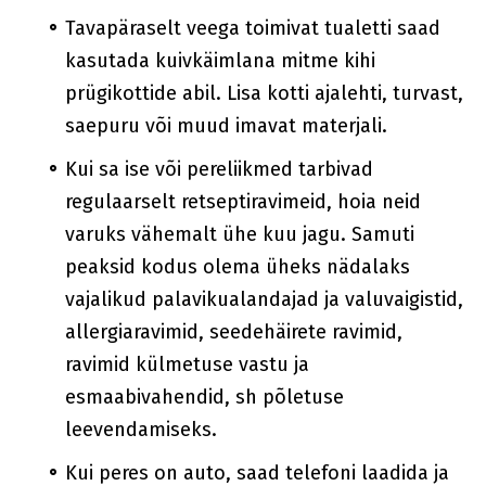
Tavapäraselt veega toimivat tualetti saad
kasutada kuivkäimlana mitme kihi
prügikottide abil. Lisa kotti ajalehti, turvast,
saepuru või muud imavat materjali.
Kui sa ise või pereliikmed tarbivad
regulaarselt retseptiravimeid, hoia neid
varuks vähemalt ühe kuu jagu. Samuti
peaksid kodus olema üheks nädalaks
vajalikud palavikualandajad ja valuvaigistid,
allergiaravimid, seedehäirete ravimid,
ravimid külmetuse vastu ja
esmaabivahendid, sh põletuse
leevendamiseks.
Kui peres on auto, saad telefoni laadida ja