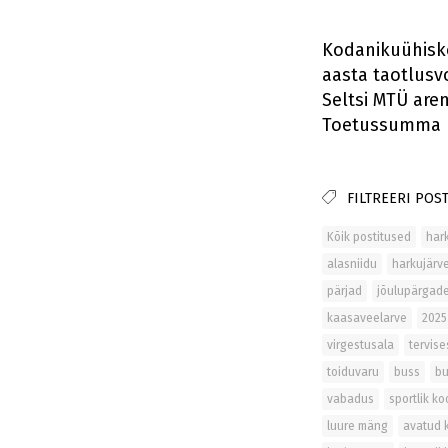
Kodanikuühisko
aasta taotlusv
Seltsi MTÜ are
Toetussumma pro
FILTREERI POST
Kõik postitused
har
alasniidu
harkujärv
pärjad
jõulupärgad
kaasaveelarve
2025
virgestusala
tervise
toiduvaru
buss
bu
vabadus
sportlik ko
luure mäng
avatud 