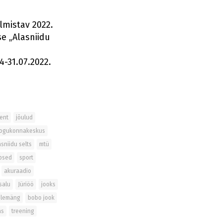
mistav 2022.
e „Alasniidu
4-31.07.2022.
ent
jõulud
kogukonnakeskus
asniidu selts
mtü
psed
sport
akuraadio
salu
Jüriöö
jooks
olemäng
bobo jook
as
treening