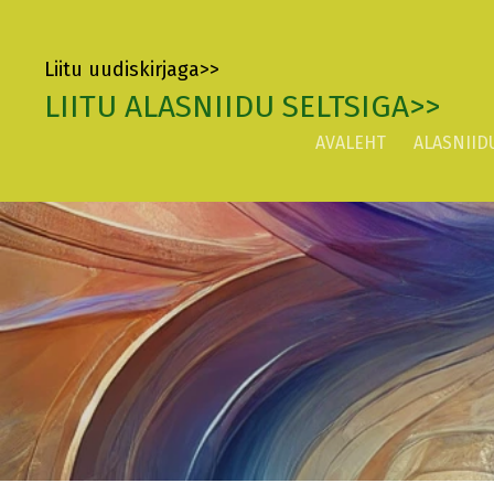
Liitu uudiskirjaga>>
LIITU ALASNIIDU SELTSIGA>>
AVALEHT
ALASNIIDU