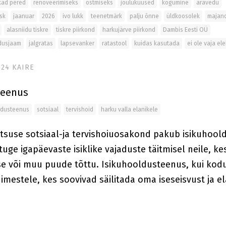
kkad pered
renoveerimiseks
ostmiseks
jõulukuused
kogumine
äravedu
sk
jaanuar
2026
ivo lukk
teenetmärk
palju õnne
üldkoosolek
majan
alasniidu tiskre
tiskre piirkond
harkujärve piirkond
Dambis Eesti OÜ
ldusjaam
jalgratas
lapsevanker
ratastool
kuidas kasutada
ei ole vaja ele
024
KAIRE
teenus
ldusteenus
sotsiaal
tervishoid
harku valla elanikele
itsuse sotsiaal-ja tervishoiuosakond pakub isikuhool
 tuge igapäevaste isiklike vajaduste täitmisel neile,
ke
mse või muu puude tõttu. Isikuhooldusteenus, kui kod
imestele, kes soovivad säilitada oma iseseisvust ja 