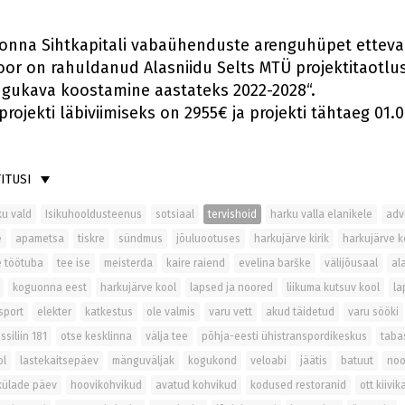
nna Sihtkapitali vabaühenduste arenguhüpet etteval
oor on rahuldanud Alasniidu Selts MTÜ projektitaotlus
ngukava koostamine aastateks 2022-2028“.
jekti läbiviimiseks on 2955€ ja projekti tähtaeg 01.0
ITUSI
ku vald
Isikuhooldusteenus
sotsiaal
tervishoid
harku valla elanikele
adv
e
apametsa
tiskre
sündmus
jõuluootuses
harkujärve kirik
harkujärve 
e töötuba
tee ise
meisterda
kaire raiend
evelina barške
välijõusaal
al
koguonna eest
harkujärve kool
lapsed ja noored
liikuma kutsuv kool
la
sport
elekter
katkestus
ole valmis
varu vett
akud täidetud
varu sööki
ssiliin 181
otse kesklinna
välja tee
põhja-eesti ühistranspordikeskus
taba
ol
lastekaitsepäev
mänguväljak
kogukond
veloabi
jäätis
batuut
no
külade päev
hoovikohvikud
avatud kohvikud
kodused restoranid
ott kiivik