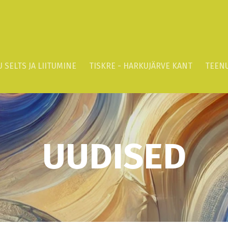
 SELTS JA LIITUMINE
TISKRE - HARKUJÄRVE KANT
TEEN
UUDISED