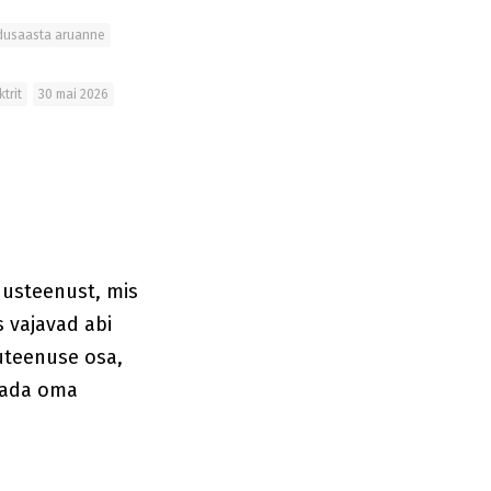
dusaasta aruanne
ktrit
30 mai 2026
dusteenust, mis
s vajavad abi
uteenuse osa,
elada oma