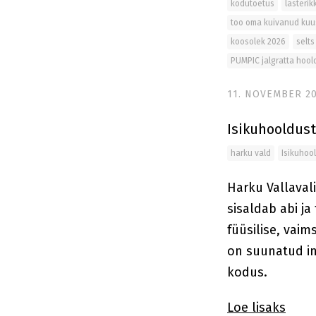
kodutoetus
lasteri
too oma kuivanud kuu
koosolek 2026
selts
PUMPIC jalgratta hoo
11. NOVEMBER 2
Isikuhooldus
harku vald
Isikuhoo
Harku Vallaval
sisaldab abi ja
füüsilise, vai
on suunatud in
kodus.
Loe lisaks